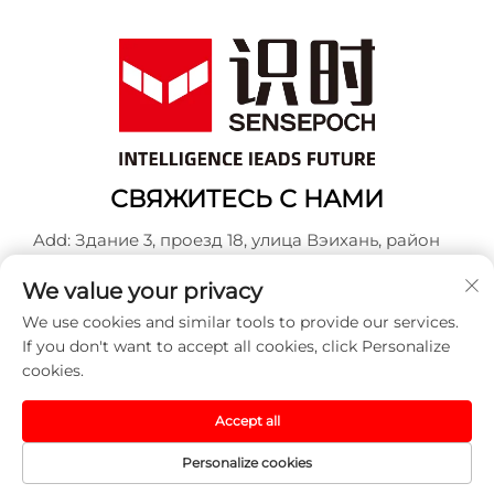
СВЯЖИТЕСЬ С НАМИ
Add: Здание 3, проезд 18, улица Вэихань, район
Баошань, Шанхай
We value your privacy
Тел.:
+86-13917707297
We use cookies and similar tools to provide our services.
E-mail:
[email protected]
If you don't want to accept all cookies, click Personalize
cookies.
Авторское право © 2025 China Sensepoch (Shanghai)
Accept all
Automation Technology Co., Ltd. Все права
защищены. -
Политика конфиденциальности
Personalize cookies