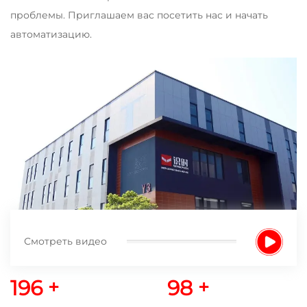
проблемы. Приглашаем вас посетить нас и начать
автоматизацию.
Смотреть видео
200
+
100
+