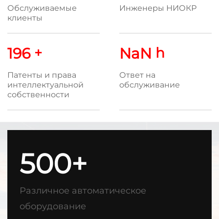
Обслуживаемые
Инженеры НИОКР
клиенты
200
+
7*24
h
Патенты и права
Ответ на
интеллектуальной
обслуживание
собственности
500+
Различное автоматическое
оборудование