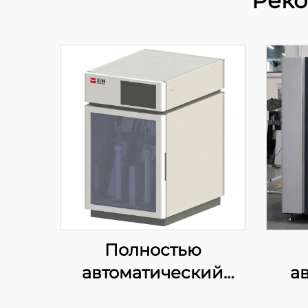
Реко
Полностью
автоматический
а
встряхивающий