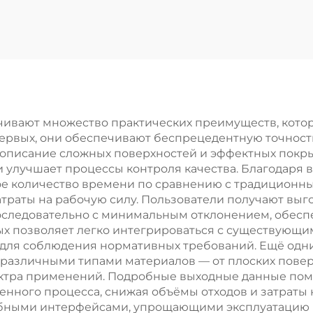
изводства шлака
ивают множество практических преимуществ, кото
ервых, они обеспечивают беспрецедентную точность
е описание сложных поверхностей и эффектных покр
и улучшает процессы контроля качества. Благодаря
ое количество времени по сравнению с традиционн
траты на рабочую силу. Пользователи получают выг
следовательно с минимальным отклонением, обеспе
ых позволяет легко интегрироваться с существующи
 для соблюдения нормативных требований. Ещё од
 различными типами материалов — от плоских повер
ектра применений. Подробные выходные данные по
енного процесса, снижая объёмы отходов и затраты
обными интерфейсами, упрощающими эксплуатацию