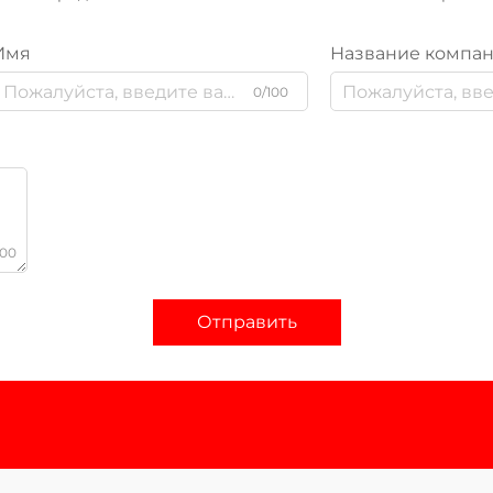
Имя
Название компа
0/100
000
Отправить