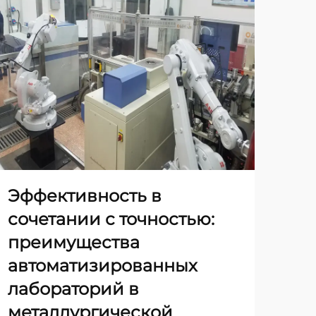
Эффективность в
Бу
сочетании с точностью:
ме
преимущества
ав
автоматизированных
ла
лабораторий в
де
металлургической