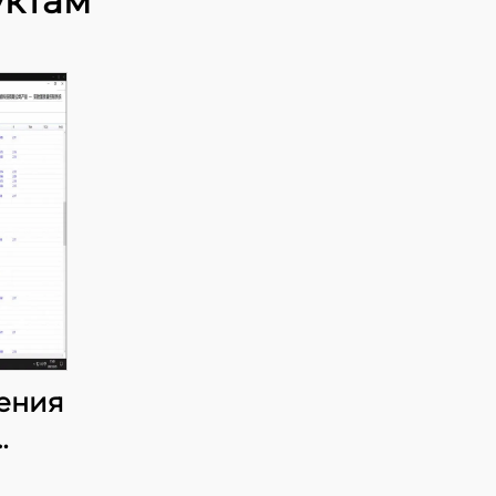
уктам
ения
и