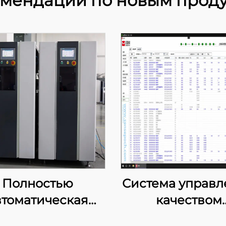
мендации по новым прод
Полностью
Система управл
втоматическая
качеством
машина для
лаборатори