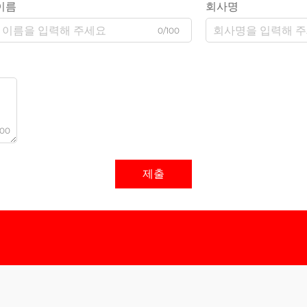
이름
회사명
0/100
000
제출