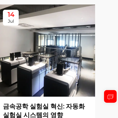
14
1
Jul
Ju
금속공학 실험실 혁신: 자동화
제금
실험실 시스템의 영향
동