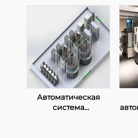
Автоматическая
система
авто
интеллектуального
пн
управления
об
лабораторией
дос