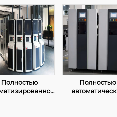
Полностью
Полностью
матизированное
автоматическ
евматическое
машина дл
орудование для
производства ш
тавки образцов