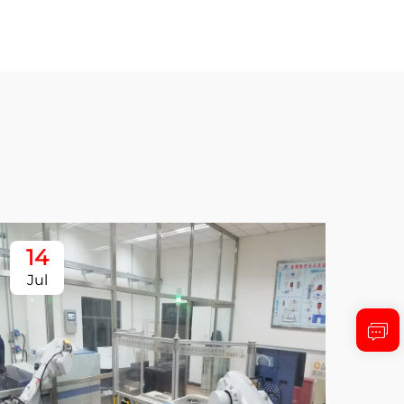
14
1
Jul
Ju