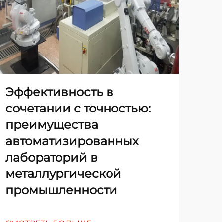
Эффективность в
Бу
сочетании с точностью:
ме
преимущества
ав
автоматизированных
ла
лабораторий в
де
металлургической
промышленности
СМО