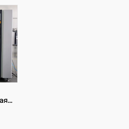
ая
я
лака