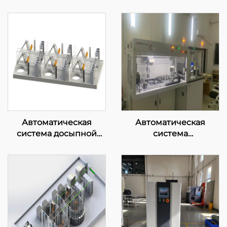
Автоматическая
Автоматическая
система досыпной
система
загрузки и
рентгеновской
транспортировки
fluorescenционального
спектрометра