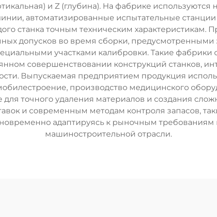
ертикальная) и Z (глубина). На фабрике используют
нии, автоматизированные испытательные станции 
ждого станка точным техническим характеристикам.
чных допусков во время сборки, предусмотренными 
пециальными участками калибровки. Такие фабрики
оянном совершенствовании конструкций станков, и
сти. Выпускаемая предприятием продукция использу
обилестроение, производство медицинского обору
 для точного удаления материалов и создания слож
авок и современным методам контроля запасов, та
дновременно адаптируясь к рыночным требованиям 
машиностроительной отрасли.