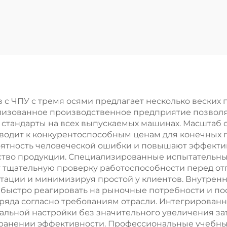
загрузки и
качества во
анспортировки
 с ЧПУ с тремя осями предлагает несколько веских
ализованное производственное предприятие позволя
е стандарты на всех выпускаемых машинах. Масштаб
иводит к конкурентоспособным ценам для конечных
ятность человеческой ошибки и повышают эффектив
ество продукции. Специализированные испытательн
т тщательную проверку работоспособности перед от
тации и минимизируя простой у клиентов. Внутренн
быстро реагировать на рыночные потребности и по
яда согласно требованиям отрасли. Интегрированн
альной настройки без значительного увеличения з
хранении эффективности. Профессиональные учебны