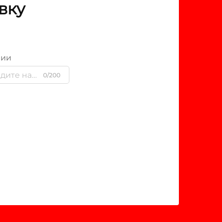
вку
нии
0/200