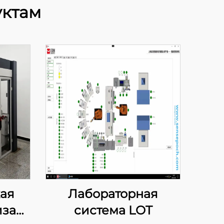
уктам
ая
Лабораторная
иза
система LOT