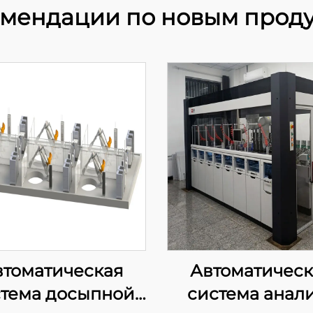
мендации по новым прод
втоматическая
Автоматическ
тема досыпной
система анал