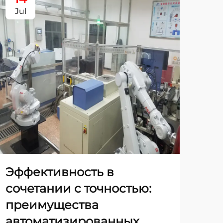
Jul
Ju
Эффективность в
Бу
сочетании с точностью:
ме
преимущества
ав
автоматизированных
ла