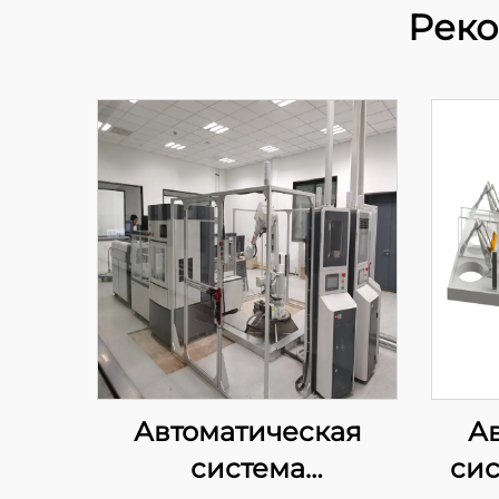
Реко
Автоматическая
А
система
сис