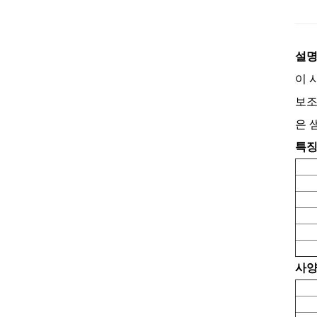
설명
이 
보조
은 
특징
사양