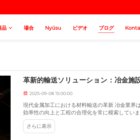
製品
場合
Nyūsu
ビデオ
ブログ
Konta
革新的輸送ソリューション：冶金施
2025-09-08 15:00:00
現代金属加工における材料輸送の革新 冶金業界
効率性の向上と工程の合理化を常に模索していま
属加工プロセスにおいて...
さらに表示