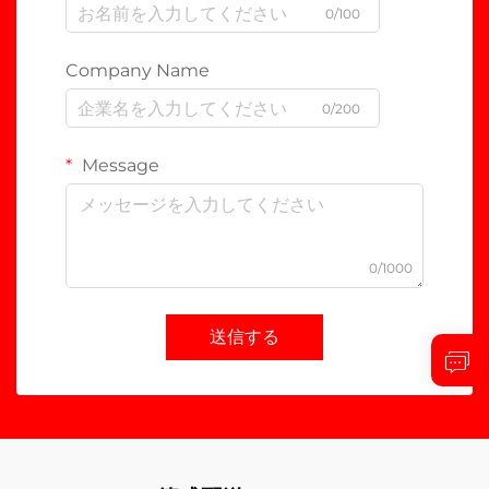
0/100
Company Name
0/200
Message
0/1000
送信する