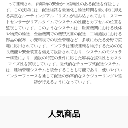
って運転され、内容物の安全かつ信頼性のある配送を保証しま
す。この技術には、配送経路を最適化し輸送時間を最小限に抑え
る高度なルーティングアルゴリズムが組み込まれており、スマー
トセンサーがリアルタイムでシステムの性能とカプセルの位置を
監視しています。このようなシステムは、医療機関における検体
や物資の輸送、金融機関での機密文書の配送、工場施設における
部品の配布、小売環境での現金管理など、多岐にわたる分野で広
範に応用されています。インフラは連続運転を維持するための冗
長機能や安全装置を備えて設計されており、システムのモジュラ
ー構造により、施設の特定の要件に応じた容易な拡張性とカスタ
マイズ性を実現しています。近代的なチューブ式配送システム
は、建物管理システムと統合することも可能であり、使いやすい
インターフェースを通じて配送の効率的なスケジューリングや追
跡が行えるようになっています。
人気商品