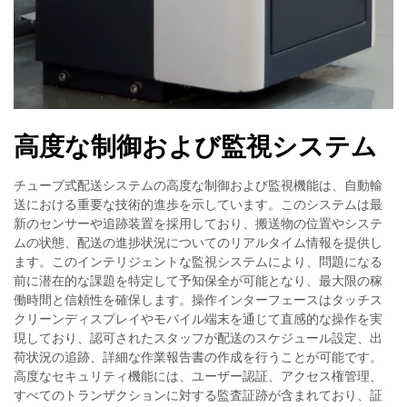
高度な制御および監視システム
チューブ式配送システムの高度な制御および監視機能は、自動輸
送における重要な技術的進歩を示しています。このシステムは最
新のセンサーや追跡装置を採用しており、搬送物の位置やシステ
ムの状態、配送の進捗状況についてのリアルタイム情報を提供し
ます。このインテリジェントな監視システムにより、問題になる
前に潜在的な課題を特定して予知保全が可能となり、最大限の稼
働時間と信頼性を確保します。操作インターフェースはタッチス
クリーンディスプレイやモバイル端末を通じて直感的な操作を実
現しており、認可されたスタッフが配送のスケジュール設定、出
荷状況の追跡、詳細な作業報告書の作成を行うことが可能です。
高度なセキュリティ機能には、ユーザー認証、アクセス権管理、
すべてのトランザクションに対する監査証跡が含まれており、証