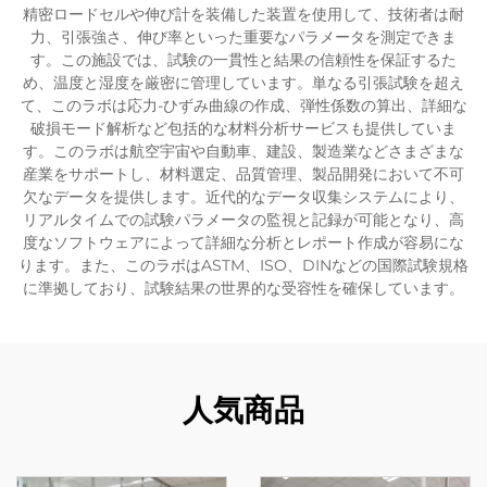
精密ロードセルや伸び計を装備した装置を使用して、技術者は耐
力、引張強さ、伸び率といった重要なパラメータを測定できま
す。この施設では、試験の一貫性と結果の信頼性を保証するた
め、温度と湿度を厳密に管理しています。単なる引張試験を超え
て、このラボは応力-ひずみ曲線の作成、弾性係数の算出、詳細な
破損モード解析など包括的な材料分析サービスも提供していま
す。このラボは航空宇宙や自動車、建設、製造業などさまざまな
産業をサポートし、材料選定、品質管理、製品開発において不可
欠なデータを提供します。近代的なデータ収集システムにより、
リアルタイムでの試験パラメータの監視と記録が可能となり、高
度なソフトウェアによって詳細な分析とレポート作成が容易にな
ります。また、このラボはASTM、ISO、DINなどの国際試験規格
に準拠しており、試験結果の世界的な受容性を確保しています。
人気商品