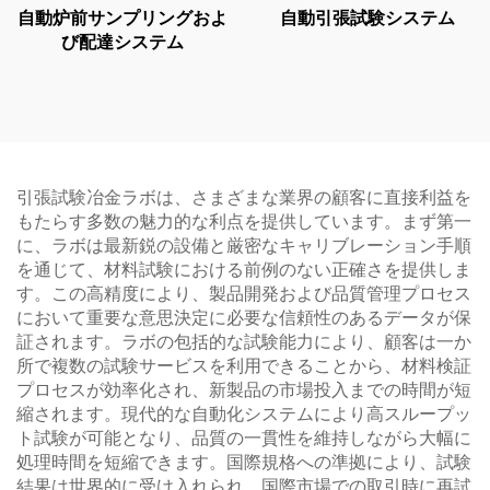
自動炉前サンプリングおよ
自動引張試験システム
び配達システム
引張試験冶金ラボは、さまざまな業界の顧客に直接利益を
もたらす多数の魅力的な利点を提供しています。まず第一
に、ラボは最新鋭の設備と厳密なキャリブレーション手順
を通じて、材料試験における前例のない正確さを提供しま
す。この高精度により、製品開発および品質管理プロセス
において重要な意思決定に必要な信頼性のあるデータが保
証されます。ラボの包括的な試験能力により、顧客は一か
所で複数の試験サービスを利用できることから、材料検証
プロセスが効率化され、新製品の市場投入までの時間が短
縮されます。現代的な自動化システムにより高スループッ
ト試験が可能となり、品質の一貫性を維持しながら大幅に
処理時間を短縮できます。国際規格への準拠により、試験
結果は世界的に受け入れられ、国際市場での取引時に再試