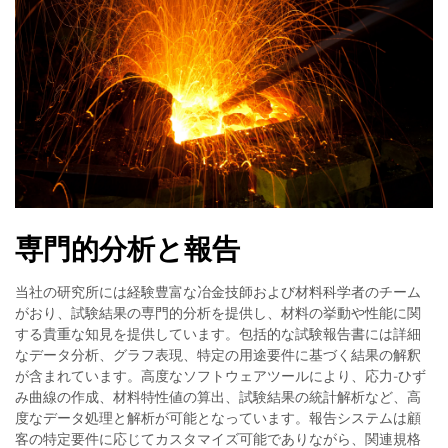
専門的分析と報告
当社の研究所には経験豊富な冶金技師および材料科学者のチーム
がおり、試験結果の専門的分析を提供し、材料の挙動や性能に関
する貴重な知見を提供しています。包括的な試験報告書には詳細
なデータ分析、グラフ表現、特定の用途要件に基づく結果の解釈
が含まれています。高度なソフトウェアツールにより、応力-ひず
み曲線の作成、材料特性値の算出、試験結果の統計解析など、高
度なデータ処理と解析が可能となっています。報告システムは顧
客の特定要件に応じてカスタマイズ可能でありながら、関連規格