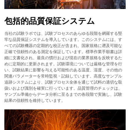
包括的品質保証システム
当社の試験ラボでは、試験プロセスのあらゆる段階を網羅する堅
牢な品質保証システムを導入しています。このシステムには、す
べての試験機器の定期的な校正が含まれ、国家規格に遡及可能な
正確で信頼性のある測定を保証しています。標準作業手順書は詳
細に文書化され、最良の慣行および現在の業界規格を反映するた
めに定期的に更新されます。試験環境については厳格な管理を行
い、試験結果に影響を与える可能性のある温度、湿度、その他の
関連パラメーターを常時監視・記録しています。高度なサンプル
追跡システムにより、試験プロセス全体を通じて試料の適切な取
扱いおよび識別を確実に行っています。品質管理のチェックは、
サンプル準備からデータ分析に至るまでの各段階で実施し、試験
結果の信頼性を維持しています。