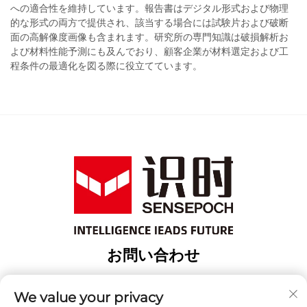
への適合性を維持しています。報告書はデジタル形式および物理
的な形式の両方で提供され、該当する場合には試験片および破断
面の高解像度画像も含まれます。研究所の専門知識は破損解析お
よび材料性能予測にも及んでおり、顧客企業が材料選定および工
程条件の最適化を図る際に役立てています。
お問い合わせ
Add: 上海市宝山区緯行路18番地3棟
We value your privacy
電話番号：
+86-13917707297