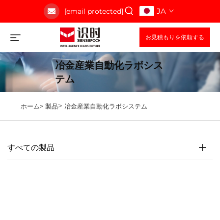
JA
[email protected]
お見積もりを依頼する
冶金産業自動化ラボシス
テム
>
ホーム>
製品
冶金産業自動化ラボシステム
すべての製品