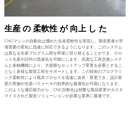
生産 の 柔軟性 が 向上 し た
CNCマシンの自動化は優れた生産柔軟性を実現し、製造業者が市
場需要の変化に迅速に対応できるようになります。このシステム
は異なる生産プログラム間を即座に切り替えることができ、小ロ
ット生産や試作の迅速化を可能にします。高度な工具交換システ
ムと多軸機能により、大規模なセットアップ変更を必要とするこ
となく多様な製造工程をサポートします。この技術のプログラミ
ング柔軟性により既存プロセスを迅速に改良・変更でき、設計変
更の実施や生産パラメータの効率的な最適化が可能になります。
このような適応能力から、CNC自動化は頻繁な製品変更やカスタ
マイズされた製造ソリューションが必要な業界に最適です。