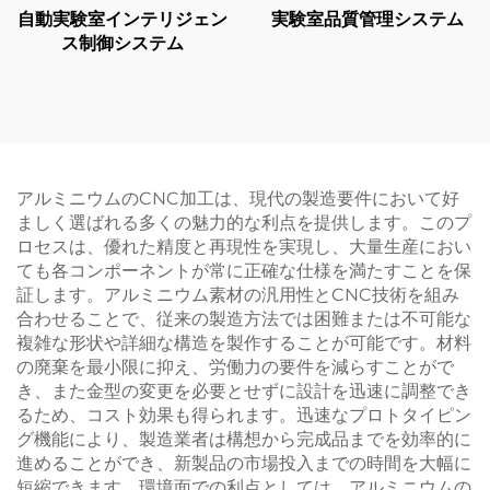
自動実験室インテリジェン
実験室品質管理システム
ス制御システム
アルミニウムのCNC加工は、現代の製造要件において好
ましく選ばれる多くの魅力的な利点を提供します。このプ
ロセスは、優れた精度と再現性を実現し、大量生産におい
ても各コンポーネントが常に正確な仕様を満たすことを保
証します。アルミニウム素材の汎用性とCNC技術を組み
合わせることで、従来の製造方法では困難または不可能な
複雑な形状や詳細な構造を製作することが可能です。材料
の廃棄を最小限に抑え、労働力の要件を減らすことがで
き、また金型の変更を必要とせずに設計を迅速に調整でき
るため、コスト効果も得られます。迅速なプロトタイピン
グ機能により、製造業者は構想から完成品までを効率的に
進めることができ、新製品の市場投入までの時間を大幅に
短縮できます。環境面での利点としては、アルミニウムの