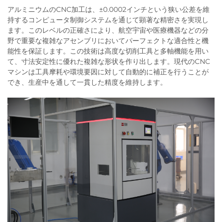
アルミニウムのCNC加工は、±0.0002インチという狭い公差を維
持するコンピュータ制御システムを通じて顕著な精密さを実現し
ます。このレベルの正確さにより、航空宇宙や医療機器などの分
野で重要な複雑なアセンブリにおいてパーフェクトな適合性と機
能性を保証します。この技術は高度な切削工具と多軸機能を用い
て、寸法安定性に優れた複雑な形状を作り出します。現代のCNC
マシンは工具摩耗や環境要因に対して自動的に補正を行うことが
でき、生産中を通して一貫した精度を維持します。