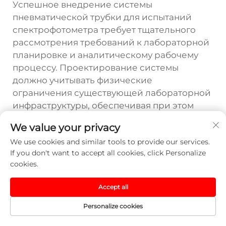
Успешное внедрение системы
пневматической трубки для испытаний
спектрофотометра требует тщательного
рассмотрения требований к лабораторной
планировке и аналитическому рабочему
процессу. Проектирование системы
должно учитывать физические
ограничения существующей лабораторной
инфраструктуры, обеспечивая при этом
эффективные пути доставки образцов во
We value your privacy
все места проведения испытаний
We use cookies and similar tools to provide our services.
спектрофотометрами. Прокладка труб
If you don't want to accept all cookies, click Personalize
должна минимизировать расстояния между
cookies.
транспортными станциями, избегая при
этом районов с потенциальными
Accept all
источниками загрязнения или
экологическими опасностями.
Personalize cookies
Точки интеграции должны быть