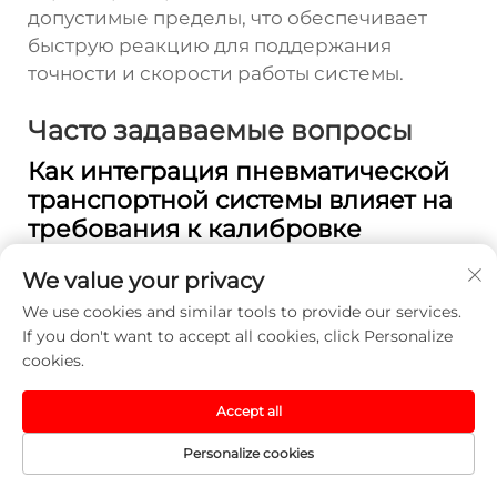
допустимые пределы, что обеспечивает
быструю реакцию для поддержания
точности и скорости работы системы.
Часто задаваемые вопросы
Как интеграция пневматической
транспортной системы влияет на
требования к калибровке
спектрофотометра?
We value your privacy
Интеграция с пневматической
We use cookies and similar tools to provide our services.
транспортной системой, как правило,
If you don't want to accept all cookies, click Personalize
требует более частой проверки
cookies.
калибровки из-за увеличения пропускной
способности по образцам и непрерывной
Accept all
работы. Однако многие интегрированные
системы включают автоматизированные
Personalize cookies
протоколы проверки калибровки, которые