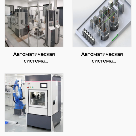
Автоматическая
Автоматическая
система
система
предварительного
интеллектуального
анализа перед печью
управления
лабораторией