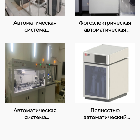
Автоматическая
Фотоэлектрическая
система
автоматическая
предварительного
система прямого
анализа перед печью
спектрального чтения
Автоматическая
Полностью
система
автоматический
рентгеновской
встряхивающий
fluorescenционального
аппарат
спектрометра