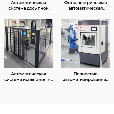
Автоматическая
Фотоэлектрическая
система досыпной
автоматическая
загрузки и
система прямого
транспортировки
спектрального чтения
Автоматическая
Полностью
система испытания на
автоматизированная
растяжение
машина для
измельчения
образцов