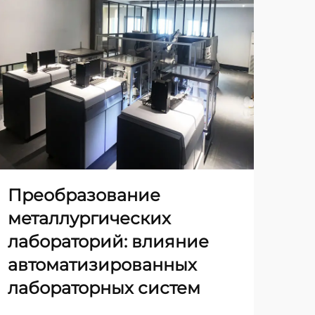
Преобразование
Бу
металлургических
ме
лабораторий: влияние
ав
автоматизированных
ла
лабораторных систем
де