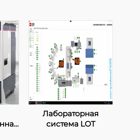
Лабораторная
нная
система LOT
я