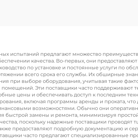
аппарат
измельчени
образцов
ных испытаний предлагают множество преимуществ
беспечении качества. Во-первых, они предоставляю
ководство по установке и постоянные услуги по об
тяжении всего срока его службы. Их обширные знан
я при выборе оборудования, учитывая такие факто
помещений. Эти поставщики часто поддерживают те
обные цены и обеспечивать доступ к последним тех
ования, включая программы аренды и проката, что
инансовыми возможностями. Обычно они оперативн
ля быстрой замены и ремонта, минимизируя просто
ества, поскольку надежные поставщики проводят т
 также предоставляют подробную документацию и с
оставщики часто предлагают специализированные п