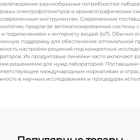
овлетворения разнообразных потребностей лаборат
едовых спектрофотометров и хроматографических си
и современным инструментам. Современные поставщ
нологии, предлагая автоматизированные системы 
и подключением к интернету вещей (IoT). Обычно он
ционную поддержку для обеспечения оптимальной п
ность настройки решений под конкретные исследов
раторов. Их продуктовые линейки часто включают ра
ными решениями для нужд лабораторий. Поставщики
оответствующее международным нормативам и отрасл
жность в научных исследованиях и процедурах испыт