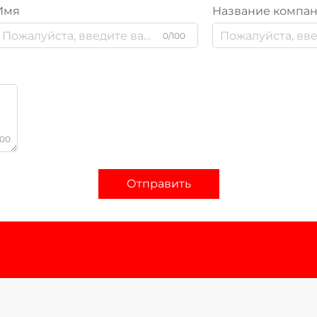
Имя
Название компа
0/100
000
Отправить