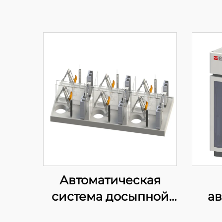
Автоматическая
система досыпной
а
загрузки и
в