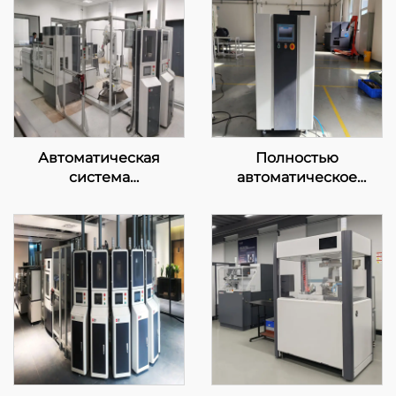
Автоматическая
Полностью
система
автоматическое
предварительного
устройство для
анализа перед печью
подготовки газовых
образцов