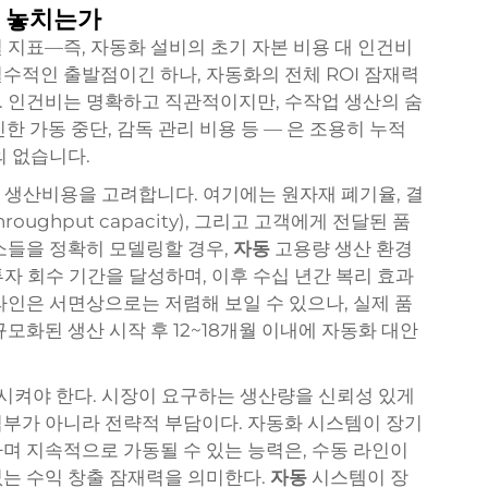
을 놓치는가
 지표—즉, 자동화 설비의 초기 자본 비용 대 인건비
수적인 출발점이긴 하나, 자동화의 전체 ROI 잠재력
 인건비는 명확하고 직관적이지만, 수작업 생산의 숨
인한 가동 중단, 감독 관리 비용 등 — 은 조용히 누적
의 없습니다.
총 생산비용을 고려합니다. 여기에는 원자재 폐기율, 결
oughput capacity), 그리고 고객에게 전달된 품
소들을 정확히 모델링할 경우,
자동
고용량 생산 환경
투자 회수 기간을 달성하며, 이후 수십 년간 복리 효과
라인은 서면상으로는 저렴해 보일 수 있으나, 실제 품
규모화된 생산 시작 후 12~18개월 이내에 자동화 대안
시켜야 한다. 시장이 요구하는 생산량을 신뢰성 있게
부가 아니라 전략적 부담이다. 자동화 시스템이 장기
며 지속적으로 가동될 수 있는 능력은, 수동 라인이
는 수익 창출 잠재력을 의미한다.
자동
시스템이 장