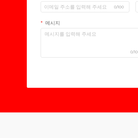
0/100
메시지
0/1