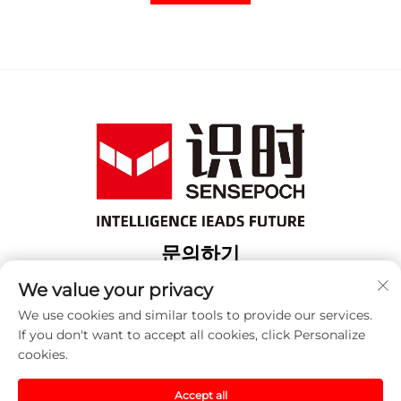
문의하기
Add: 상해 보산 구 위항로 18번지 3번 건물
We value your privacy
전화번호:
+86-13917707297
We use cookies and similar tools to provide our services.
If you don't want to accept all cookies, click Personalize
이메일:
[email protected]
cookies.
Accept all