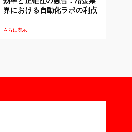
効率と正確性の融合：冶金業
冶
界における自動化ラボの利点
動
さらに表示
さら