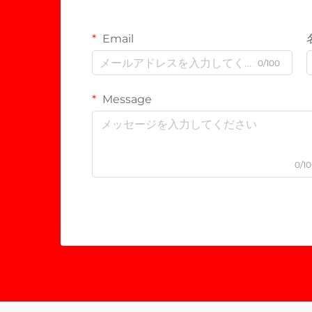
Email
0/100
Message
0/1