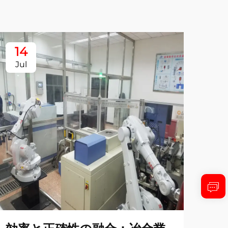
14
1
Jul
Ju