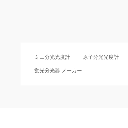
ミニ分光光度計
原子分光光度計
蛍光分光器 メーカー