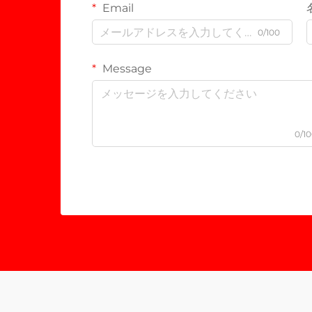
Email
0/100
Message
0/1