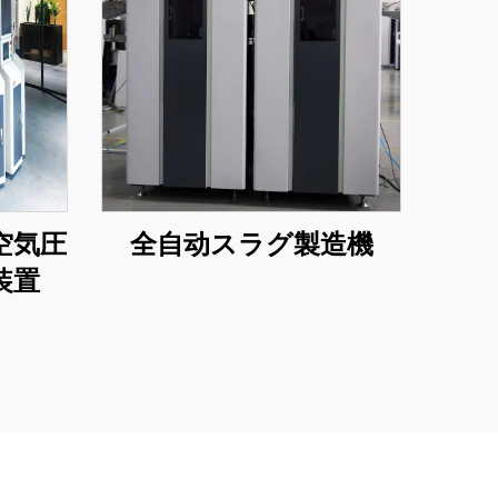
空気圧
全自动スラグ製造機
装置