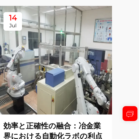
14
1
Jul
Ju
効率と正確性の融合：冶金業
冶
界における自動化ラボの利点
動