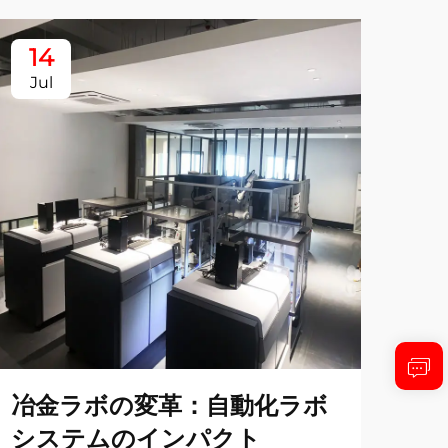
14
1
Jul
Ju
冶金ラボの変革：自動化ラボ
効
システムのインパクト
界