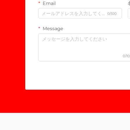
Email
0/100
Message
0/1