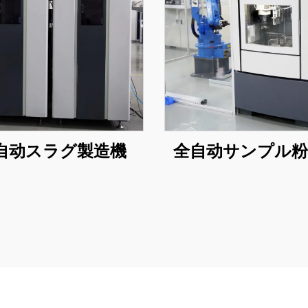
自动スラグ製造機
全自动サンプル粉