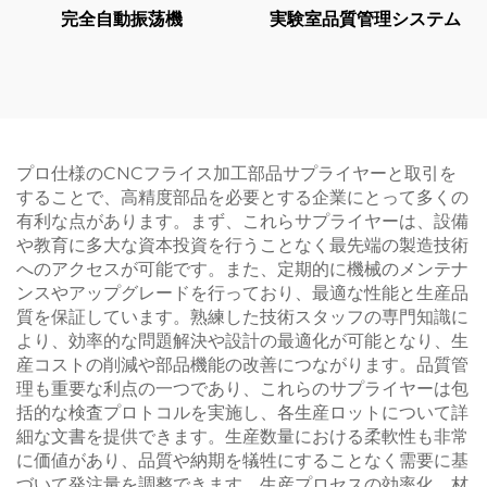
完全自動振荡機
実験室品質管理システム
プロ仕様のCNCフライス加工部品サプライヤーと取引を
することで、高精度部品を必要とする企業にとって多くの
有利な点があります。まず、これらサプライヤーは、設備
や教育に多大な資本投資を行うことなく最先端の製造技術
へのアクセスが可能です。また、定期的に機械のメンテナ
ンスやアップグレードを行っており、最適な性能と生産品
質を保証しています。熟練した技術スタッフの専門知識に
より、効率的な問題解決や設計の最適化が可能となり、生
産コストの削減や部品機能の改善につながります。品質管
理も重要な利点の一つであり、これらのサプライヤーは包
括的な検査プロトコルを実施し、各生産ロットについて詳
細な文書を提供できます。生産数量における柔軟性も非常
に価値があり、品質や納期を犠牲にすることなく需要に基
づいて発注量を調整できます。生産プロセスの効率化、材