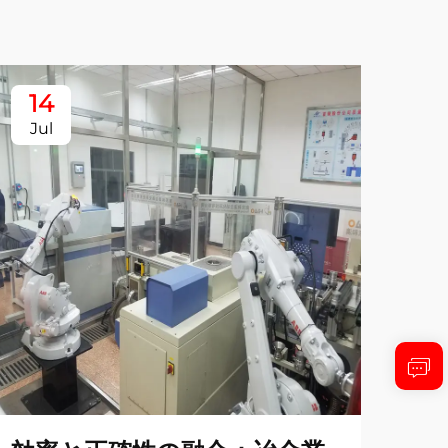
14
1
Jul
Ju