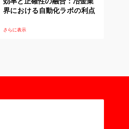
効率と正確性の融合：冶金業
冶
界における自動化ラボの利点
動
さらに表示
さら