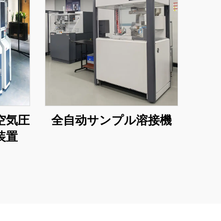
空気圧
全自动サンプル溶接機
装置