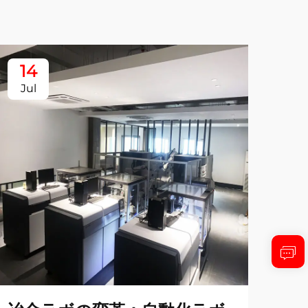
14
1
Jul
Ju