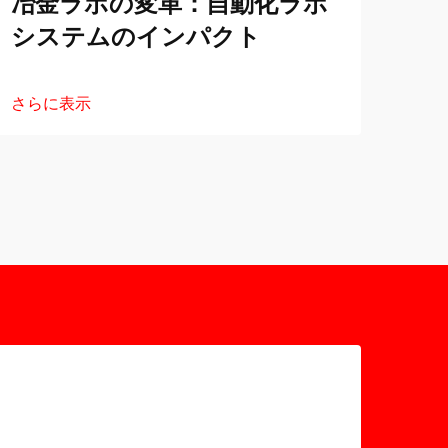
冶金ラボの変革：自動化ラボ
冶
システムのインパクト
動
さらに表示
さら