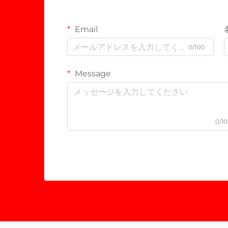
Email
0/100
Message
0/1