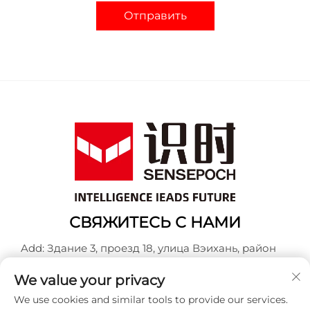
Отправить
СВЯЖИТЕСЬ С НАМИ
Add: Здание 3, проезд 18, улица Вэихань, район
Баошань, Шанхай
We value your privacy
Тел.:
+86-13917707297
We use cookies and similar tools to provide our services.
Эл. почта:
[email protected]