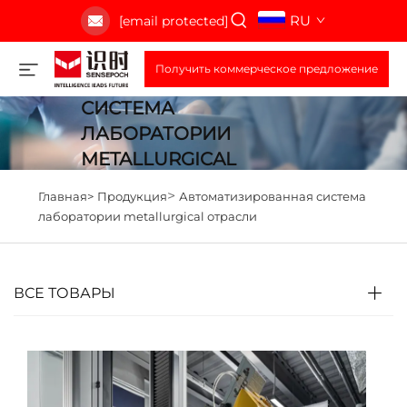
RU
[email protected]
Получить коммерческое предложение
АВТОМАТИЗИРОВАННАЯ
СИСТЕМА
ЛАБОРАТОРИИ
METALLURGICAL
ОТРАСЛИ
>
Главная>
Продукция
Автоматизированная система
лаборатории metallurgical отрасли
ВСЕ ТОВАРЫ