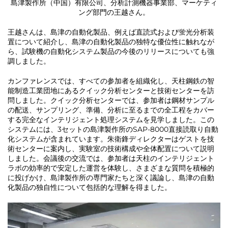
島津製作所（中国）有限公司、分析計測機器事業部、マーケティ
ング部門の王越さん。
王越さんは、島津の自動化製品、例えば直読式および蛍光分析装
置について紹介し、島津の自動化製品の独特な優位性に触れなが
ら、試験機の自動化システム製品の今後のリリースについても強
調しました。
カンファレンスでは、すべての参加者を組織化し、天柱鋼鉄の智
能制造工業団地にあるクイック分析センターと技術センターを訪
問しました。クイック分析センターでは、参加者は鋼材サンプル
の配送、サンプリング、準備、分析に至るまでの全工程をカバー
する完全なインテリジェント処理システムを見学しました。この
システムには、3セットの島津製作所のSAP-8000直接読取り自動
化システムが含まれています。朱衛鋒ディレクターはゲストを技
術センターに案内し、実験室の技術構成や全体配置について説明
しました。会議後の交流では、参加者は天柱のインテリジェント
ラボの効率的で安定した運営を体験し、さまざまな質問を積極的
に投げかけ、島津製作所の専門家たちと深く議論し、島津の自動
化製品の独自性について包括的な理解を得ました。