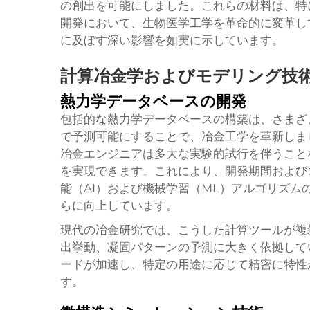
の創出を可能にしました。これらの材料は、特
開発において、生物医学工学を革命的に変革し
に及ぼす深い影響を如実に示しています。
計算冶金学およびモデリング技
熱力学データベースの開発
包括的な熱力学データベースの構築は、さまざ
で予測可能にすることで、冶金工学を革新しま
冶金エンジニアは多大な実験的試行を伴うこと
を実現できます。これにより、開発期間および
能（AI）および機械学習（ML）アルゴリズ
らに向上しています。
現代の冶金研究では、こうした計算ツールが複
出挙動、凝固パターンの予測に大きく依拠して
ードが加速し、特定の用途に応じて精密に特性
す。