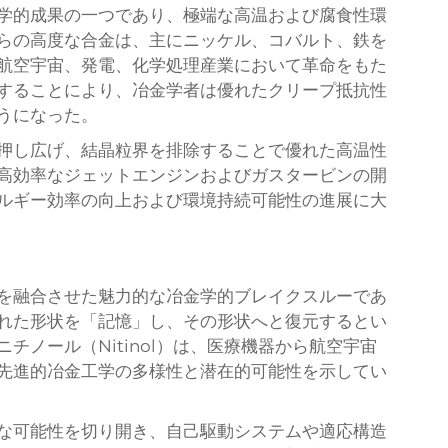
学的成果の一つであり、極端な高温および腐食性環
らの高度な合金は、主にニッケル、コバルト、鉄を
航空宇宙、発電、化学処理産業において革命をもた
することにより、冶金学者は優れたクリープ抵抗性
うになった。
押し広げ、結晶粒界を排除することで優れた高温性
高効率なジェットエンジンおよびガスタービンの開
ルギー効率の向上および環境持続可能性の進展に大
を融合させた魅力的な冶金学的ブレイクスルーであ
れた形状を「記憶」し、その形状へと復元するとい
チノール（Nitinol）は、医療機器から航空宇宙
先進的冶金工学の多様性と潜在的可能性を示してい
な可能性を切り開き、自己駆動システムや適応構造