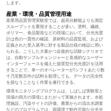
します。
産業・環境・品質管理用途
産業用品質管理実験室では、超高分解能よりも測定
スループットを重視することが多い。塗料、繊維、
ポリマー、食品製造などの現場において、分光光度
計は色の一貫性の確認、原材料の品質監視、および
定義された受入基準に対する製品仕様の検証に用い
られる。こうした大量かつ反復的な試験シナリオで
は、自動サンプルチェンジャーと直感的なユーザー
インターフェースを備えた据置型分光光度計を活用
することで、単一のオペレーターが1シフトあたり数
十乃至数百件の試料を処理しても、データの完全性
を損なうことなく作業を遂行できる。
環境モニタリングプログラムは、しばしば実験室と
現場の両方の環境にまたがって実施されます。水処
理施設、汚染サイトの評価、農業からの流出水調査
などのプログラムでは、両環境で動作可能な分光光