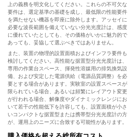
上の義務を明文化してください。これらの不可欠な
要件は、選定基準の基礎を成し、最低限の性能要件
を満たせない機器を即座に除外します。アッセイに
必要な波長範囲を備えていない分光光度計は、感度
に優れていたとしても、その価格がいかに魅力的で
あっても、妥協して選ぶべきではありません。
また、装置の物理的設置面積およびインフラ要件も
検討してください。高性能な据置型分光光度計は、
専用の作業台スペース、揮発性溶媒用の排気換気設
備、および安定した電源供給（電源品質調整）を必
要とする場合があります。実験室の設置スペースが
限られている場合、あるいは頻繁にレイアウト変更
が行われる場合、解像度やダイナミックレンジにお
いて若干の性能低下を許容しても、設置面積が小さ
いコンパクトな据置型または携帯型分光光度計の方
が、運用上のニーズに合致する可能性があります。
購入価格を超える総所有コスト