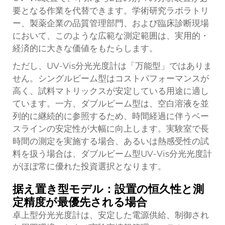
要となる作業を代替できます。学術研究ラボラトリ
ー、製薬企業の品質管理部門、および臨床診断現場
において、このような広範な測定範囲は、実用的・
経済的に大きな価値をもたらします。
ただし、UV-Vis分光光度計は「万能型」ではありま
せん。シングルビーム型はコストパフォーマンスが
高く、試料マトリックスが安定している用途に適し
ています。一方、ダブルビーム型は、空白溶液を並
列的に継続的に参照するため、時間経過に伴うベー
スラインの安定性が大幅に向上します。実験室で長
時間の測定を実施する場合、あるいは熱感受性の試
料を扱う場合は、ダブルビーム型UV-Vis分光光度計
がほぼ常に優れた投資選択となります。
据え置き型モデル：設置の恒久性と測
定精度が最優先される場合
卓上型分光光度計は、安定した電源供給、制御され