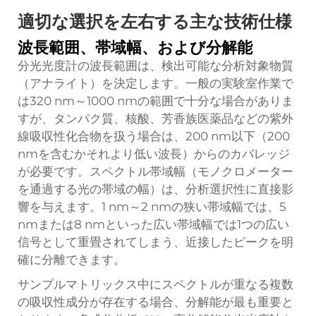
適切な選択を左右する主な技術仕様
波長範囲、帯域幅、および分解能
分光光度計の波長範囲は、検出可能な分析対象物質
（アナライト）を決定します。一般の実験室作業で
は320 nm～1000 nmの範囲で十分な場合がありま
すが、タンパク質、核酸、芳香族医薬品などの紫外
線吸収性化合物を扱う場合は、200 nm以下（200
nmを含むかそれより低い波長）からのカバレッジ
が必要です。スペクトル帯域幅（モノクロメーター
を通過する光の帯域の幅）は、分析選択性に直接影
響を与えます。1 nm～2 nmの狭い帯域幅では、5
nmまたは8 nmといった広い帯域幅では1つの広い
信号として重畳されてしまう、近接したピークを明
確に分離できます。
サンプルマトリックス中にスペクトルが重なる複数
の吸収性成分が存在する場合、分解能が最も重要と