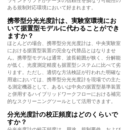
ラインドリフトがデータの信頼性を損なう可能性の
ある規制対応環境において好まれます。
携帯型分光光度計は、実験室環境にお
いて据置型モデルに代わることができ
ますか？
ほとんどの場合、携帯型分光光度計は、中央実験室
における据置型装置の完全な代替品とはなりませ
ん。携帯型モデルは通常、波長範囲が狭く、分解能
が低く、光度測定精度も据置型システムに比べて劣
ります。ただし、適切な方法検証が行われた明確な
用途においては、携帯型分光光度計を現場での主た
る測定機器として、あるいは中央の据置型基準装置
と併用するハイブリッドワークフローにおける補完
的なスクリーニングツールとして活用できます。
分光光度計の校正頻度はどのくらいで
すか？
分光光度計の校正頻度は、用途、規制要件、および