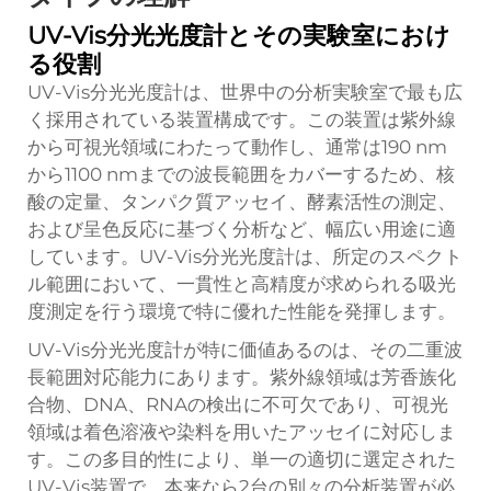
UV-Vis分光光度計とその実験室におけ
る役割
UV-Vis分光光度計は、世界中の分析実験室で最も広
く採用されている装置構成です。この装置は紫外線
から可視光領域にわたって動作し、通常は190 nm
から1100 nmまでの波長範囲をカバーするため、核
酸の定量、タンパク質アッセイ、酵素活性の測定、
および呈色反応に基づく分析など、幅広い用途に適
しています。UV-Vis分光光度計は、所定のスペクト
ル範囲において、一貫性と高精度が求められる吸光
度測定を行う環境で特に優れた性能を発揮します。
UV-Vis分光光度計が特に価値あるのは、その二重波
長範囲対応能力にあります。紫外線領域は芳香族化
合物、DNA、RNAの検出に不可欠であり、可視光
領域は着色溶液や染料を用いたアッセイに対応しま
す。この多目的性により、単一の適切に選定された
UV-Vis装置で、本来なら2台の別々の分析装置が必