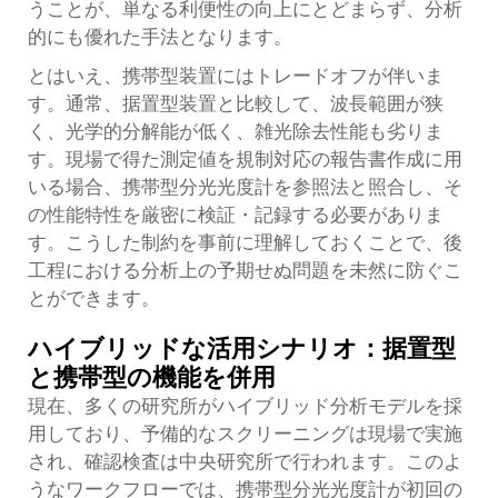
うことが、単なる利便性の向上にとどまらず、分析
的にも優れた手法となります。
とはいえ、携帯型装置にはトレードオフが伴いま
す。通常、据置型装置と比較して、波長範囲が狭
く、光学的分解能が低く、雑光除去性能も劣りま
す。現場で得た測定値を規制対応の報告書作成に用
いる場合、携帯型分光光度計を参照法と照合し、そ
の性能特性を厳密に検証・記録する必要がありま
す。こうした制約を事前に理解しておくことで、後
工程における分析上の予期せぬ問題を未然に防ぐこ
とができます。
ハイブリッドな活用シナリオ：据置型
と携帯型の機能を併用
現在、多くの研究所がハイブリッド分析モデルを採
用しており、予備的なスクリーニングは現場で実施
され、確認検査は中央研究所で行われます。このよ
うなワークフローでは、携帯型分光光度計が初回の