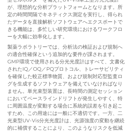
が、理想的な分析プラットフォームとなります。所
定の時間間隔でキネティクス測定を実行し、得られ
たデータを直接解析ソフトウェアへエクスポートで
きる機能は、多忙しい研究環境におけるワークフロ
ーを大幅に効率化します。
製薬ラボラトリーでは、分析法の検証および規制へ
の適合性確保という追加的な要件が課されます。
GMP環境で使用される分光光度計はすべて、文書化
されたIQ／OQ／PQプロトコル、トレーサビリティ
を確保した較正標準物質、および規制対応型監査ロ
グを生成するソフトウェアを備えていなければなり
ません。単光束型装置は、長時間の測定セッション
においてベースラインドリフトが発生しやすく、特
に周囲温度が変動する場合に系統的誤差を引き起こ
すため、この用途には一般に不適切です。一方、二
光束型UV-Vis分光光度計は、光源強度の変動を継続
的に補償することにより、このようなリスクを低減