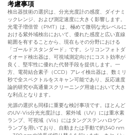
考慮事項
検出器技術の選択は、分光光度計の感度、ダイナミ
ックレンジ、および測定速度に大きく影響します。
光電子増倍管（PMT）は、極めて微弱な光レベルに
おける紫外域検出において、優れた感度と広い直線
範囲を有することから、現在もその分野における
「ゴールドスタンダード」です。シリコンフォトダ
イオード検出器は、可視域測定向けにコスト効率が
良く、堅牢性に優れた代替手段を提供します。一
方、電荷結合素子（CCD）アレイ検出器は、数ミリ
秒で全スペクトルをスキャン可能であり、反応速度
論的研究や高通量スクリーニング用途において大き
な利点となります。
光源の選択も同様に重要な検討事項です。ほとんど
のUV-Vis分光光度計は、紫外域（UV）には重水素
ランプ、可視域（Vis）にはタングステンハロゲン
ランプを用いており、自動または手動で約340 nm