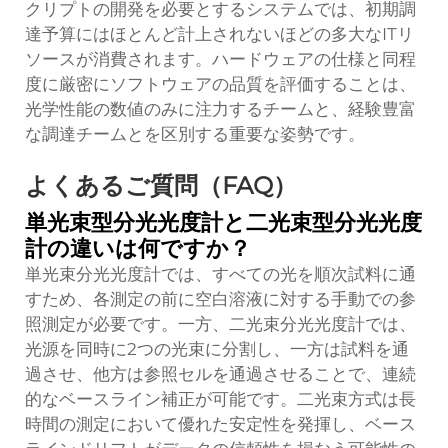
クリプトの開発を必要とするシステムでは、初期調
達予算にはほとんど計上されないほどの多大なITリ
ソースが消費されます。ハードウェアの仕様と同程
度に厳密にソフトウェアの品質を評価することは、
光学性能の数値のみに注力するチームと、経験豊富
な調達チームとを区別する重要な姿勢です。
よくあるご質問（FAQ）
単光束型分光光度計と二光束型分光光度
計の違いは何ですか？
単光束分光光度計では、すべての光を順次試料に通
すため、各測定の前に空白溶液に対する手動での参
照測定が必要です。一方、二光束分光光度計では、
光源を同時に2つの光束に分割し、一方は試料を通
過させ、他方は参照セルを通過させることで、連続
的なベースライン補正が可能です。二光束方式は長
時間の測定において優れた安定性を発揮し、ベース