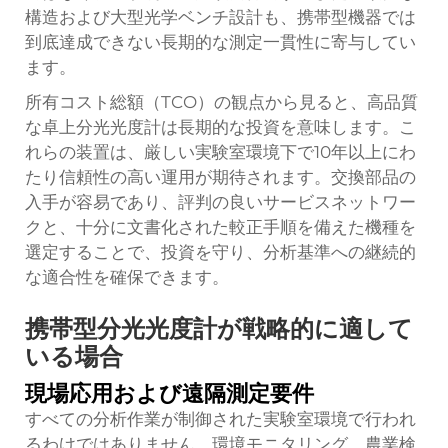
構造および大型光学ベンチ設計も、携帯型機器では
到底達成できない長期的な測定一貫性に寄与してい
ます。
所有コスト総額（TCO）の観点から見ると、高品質
な卓上分光光度計は長期的な投資を意味します。こ
れらの装置は、厳しい実験室環境下で10年以上にわ
たり信頼性の高い運用が期待されます。交換部品の
入手が容易であり、評判の良いサービスネットワー
クと、十分に文書化された較正手順を備えた機種を
選定することで、投資を守り、分析基準への継続的
な適合性を確保できます。
携帯型分光光度計が戦略的に適して
いる場合
現場応用および遠隔測定要件
すべての分析作業が制御された実験室環境で行われ
るわけではありません。環境モニタリング、農業検