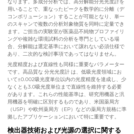
なります。多成分分析では、高分解能分光光度計を
用いることで、重なったピークを数学的に分離（デ
コンボリューション）することが可能となり、単一
のスキャンで複数の分析対象物質を同時に定量でき
ます。ご担当の実験室が医薬品不純物プロファイリ
ングや複雑な環境試料の分析を専門としている場
合、分解能は選定基準において譲れない必須仕様で
あり、二次的な検討事項であってはなりません。
光度精度および直線性も同様に重要なパラメーター
です。高品質な
分光光度計
は、低吸光度領域にお
いて±0.002吸光度単位以内の光度精度を達成し、少
なくとも3.0吸光度単位まで直線性を維持する必要
があります。これらの性能基準は、研究用機器と汎
用機器を明確に区別するものであり、米国薬局方
（USP）や欧州薬局方（EP）などの薬局方規格に準
拠したアプリケーションにおいて特に重要です。
検出器技術および光源の選択に関する