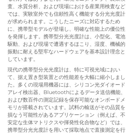
査、水質分析、および現場における産業用検査など
では、実験室外でも信頼性高く機能する分光光度計
が求められます。こうしたニーズに対応するため
に、携帯型モデルが登場し、明確な性能上の優位性
を発揮します。携帯型分光光度計は、小型化、電池
駆動、および現場で遭遇するほこり、湿度、機械的
振動に耐える堅牢なハードウェアを基本設計理念と
しています。
現代の携帯型分光光度計は、特に可視光域におい
て、据え置き型装置との性能差を大幅に縮小しまし
た。多くの現場用機器には、シリコン光ダイオード
アレイ検出器、Bluetoothによるデータ送信機能、
および数百件の測定記録を保存可能なオンボードメ
モリが搭載されています。試料の輸送がその品質を
損なう可能性があるアプリケーション（例えば、不
安定な生体マトリクスや揮発性化合物など）では、
携帯型分光光度計を用いて採取地点で直接測定を行