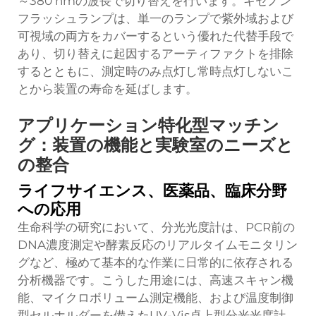
～380 nmの波長で切り替えを行います。キセノン
フラッシュランプは、単一のランプで紫外域および
可視域の両方をカバーするという優れた代替手段で
あり、切り替えに起因するアーティファクトを排除
するとともに、測定時のみ点灯し常時点灯しないこ
とから装置の寿命を延ばします。
アプリケーション特化型マッチン
グ：装置の機能と実験室のニーズと
の整合
ライフサイエンス、医薬品、臨床分野
への応用
生命科学の研究において、分光光度計は、PCR前の
DNA濃度測定や酵素反応のリアルタイムモニタリン
グなど、極めて基本的な作業に日常的に依存される
分析機器です。こうした用途には、高速スキャン機
能、マイクロボリューム測定機能、および温度制御
型セルホルダーを備えたUV-Vis卓上型分光光度計