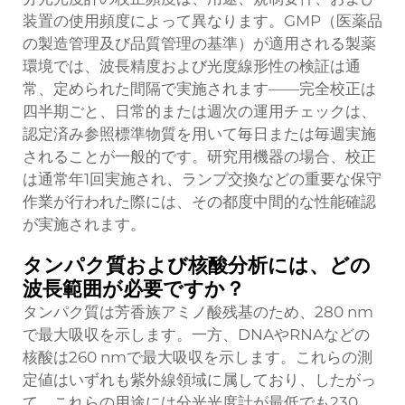
装置の使用頻度によって異なります。GMP（医薬品
の製造管理及び品質管理の基準）が適用される製薬
環境では、波長精度および光度線形性の検証は通
常、定められた間隔で実施されます——完全校正は
四半期ごと、日常的または週次の運用チェックは、
認定済み参照標準物質を用いて毎日または毎週実施
されることが一般的です。研究用機器の場合、校正
は通常年1回実施され、ランプ交換などの重要な保守
作業が行われた際には、その都度中間的な性能確認
が実施されます。
タンパク質および核酸分析には、どの
波長範囲が必要ですか？
タンパク質は芳香族アミノ酸残基のため、280 nm
で最大吸収を示します。一方、DNAやRNAなどの
核酸は260 nmで最大吸収を示します。これらの測
定値はいずれも紫外線領域に属しており、したがっ
て、これらの用途には分光光度計が最低でも230