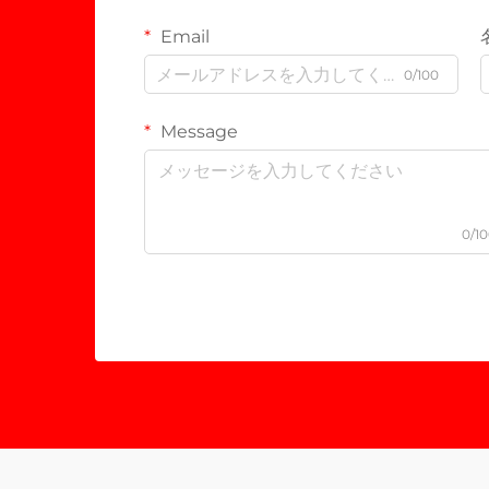
Email
0/100
Message
0/1