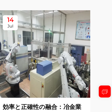
14
1
Jul
Ju
効率と正確性の融合：冶金業
冶