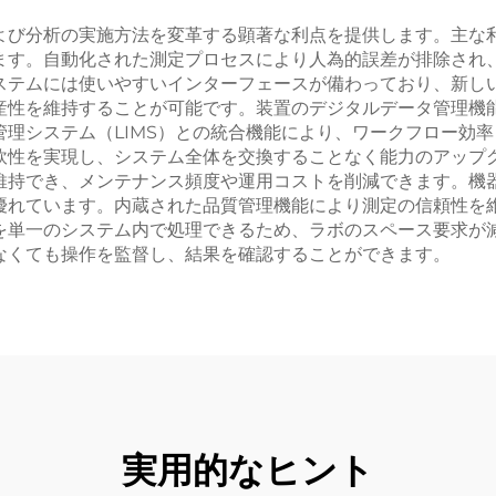
よび分析の実施方法を変革する顕著な利点を提供します。主な
ます。自動化された測定プロセスにより人為的誤差が排除され
ステムには使いやすいインターフェースが備わっており、新し
産性を維持することが可能です。装置のデジタルデータ管理機
理システム（LIMS）との統合機能により、ワークフロー効
軟性を実現し、システム全体を交換することなく能力のアップ
維持でき、メンテナンス頻度や運用コストを削減できます。機
優れています。内蔵された品質管理機能により測定の信頼性を
を単一のシステム内で処理できるため、ラボのスペース要求が
なくても操作を監督し、結果を確認することができます。
実用的なヒント