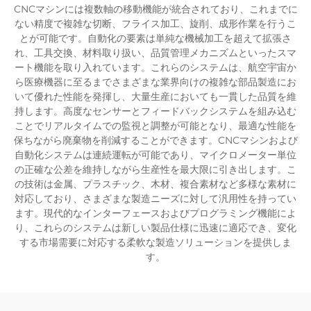
CNCマシンには複数軸の移動機能が統合されており、これまでに
ない精度で複雑な切断、フライス加工、旋削、成形作業を行うこ
とが可能です。自動化の要素は単純な機械加工を超えて拡張さ
れ、工具交換、材料取り扱い、品質管理メカニズムといったスマ
ート機能を取り入れています。これらのシステムは、航空宇宙か
ら医療機器に至るまでさまざまな業界向けの複雑な部品製造にお
いて優れた性能を発揮し、大量生産においても一貫した品質を維
持します。高度なセンサーとフィードバックシステムを組み込む
ことでリアルタイムでの監視と調整が可能となり、最適な性能を
保ちながら廃棄物を削減することができます。CNCマシンおよび
自動化システムは連続運転が可能であり、マイクロメーター単位
の正確な公差を維持しながら生産性を最大限に引き出します。こ
の技術は金属、プラスチック、木材、複合素材など多様な素材に
対応しており、さまざまな製造ニーズに対して汎用性を持ってい
ます。現代的なインターフェースおよびプログラミング機能によ
り、これらのシステムは新しい製品仕様に迅速に適応でき、変化
する市場需要に対応する柔軟な製造ソリューションを提供しま
す。