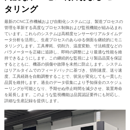
タリング
最新のCNC工作機械および自動化システムには、製造プロセスの
管理を革新する高度なプロセス制御および監視機能が組み込まれ
ています。これらのシステムは高精度センサーやリアルタイムデ
ータ分析を活用し、生産プロセスのあらゆる側面を継続的にモニ
タリングします。工具摩耗、切削力、温度変動、寸法精度などの
パラメーターを正確に追跡し、即時の調整により最適な性能を維
持できるようにします。この継続的な監視により製品品質を保証
するとともに、機器の損傷や故障を未然に防止します。システム
はリアルタイムでのフィードバックに基づき、切削速度、送り速
度、工具経路を自動調整することで、状況が変化しても一貫した
品質を維持します。過去のデータ収集により予知保全のスケジュ
ーリングが可能となり、予期せぬ停止時間を減少させ、装置寿命
を延長します。このような監視機能は品質認証要件にも対応し、
詳細な生産記録を提供します。