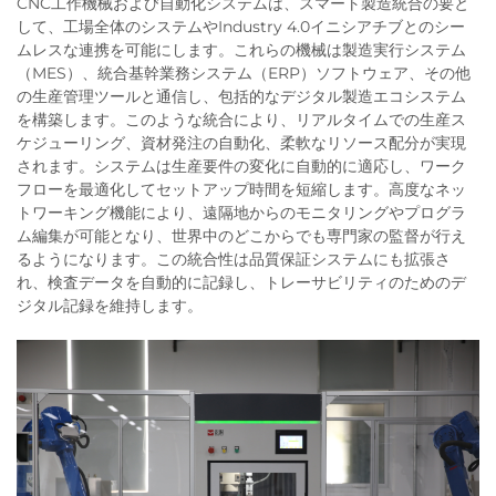
CNC工作機械および自動化システムは、スマート製造統合の要と
して、工場全体のシステムやIndustry 4.0イニシアチブとのシー
ムレスな連携を可能にします。これらの機械は製造実行システム
（MES）、統合基幹業務システム（ERP）ソフトウェア、その他
の生産管理ツールと通信し、包括的なデジタル製造エコシステム
を構築します。このような統合により、リアルタイムでの生産ス
ケジューリング、資材発注の自動化、柔軟なリソース配分が実現
されます。システムは生産要件の変化に自動的に適応し、ワーク
フローを最適化してセットアップ時間を短縮します。高度なネッ
トワーキング機能により、遠隔地からのモニタリングやプログラ
ム編集が可能となり、世界中のどこからでも専門家の監督が行え
るようになります。この統合性は品質保証システムにも拡張さ
れ、検査データを自動的に記録し、トレーサビリティのためのデ
ジタル記録を維持します。