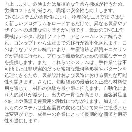
向上します。危険または反復的な作業を機械が行うため、
労働コストが削減され、職場の安全性も向上します。
CNCシステムの柔軟性により、物理的な工具交換ではな
く新しいプログラムをロードするだけで、異なる製品やデ
ザインへの迅速な切り替えが可能です。最新のCNC工作
機械はデジタル設計ソフトウェアとシームレスに統合さ
れ、コンセプトから生産までの移行が効率化されます。こ
のようなデジタル統合により、生産追跡と品質モニタリン
グが詳細に行われ、プロセス最適化のための貴重なデータ
を提供します。また、これらのシステムは、手作業では不
可能または非現実的だった複雑な幾何学形状やパターンを
処理できるため、製品設計および製造における新たな可能
性を開きます。さらに、切断経路の最適化と正確な材料使
用を通じて、材料の無駄を最小限に抑えます。自動化によ
り人的誤りが減少し、出力の一貫性が高まり、顧客満足度
の向上や保証関連費用の削減につながります。加えて、こ
れらのシステムは生産需要の変化に応じて簡単に拡張また
は変更ができ、成長中の企業にとって長期的な価値と適応
性を提供します。